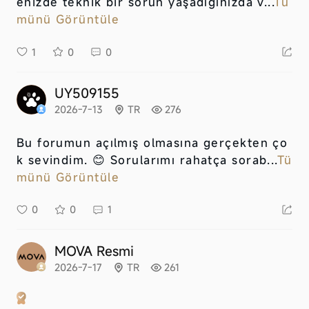
enizde teknik bir sorun yaşadığınızda v...
Tü
münü Görüntüle
1
0
0
UY509155
2026-7-13
TR
276
Bu forumun açılmış olmasına gerçekten ço
k sevindim. 😊 Sorularımı rahatça sorab...
Tü
münü Görüntüle
0
0
1
MOVA Resmi
2026-7-17
TR
261