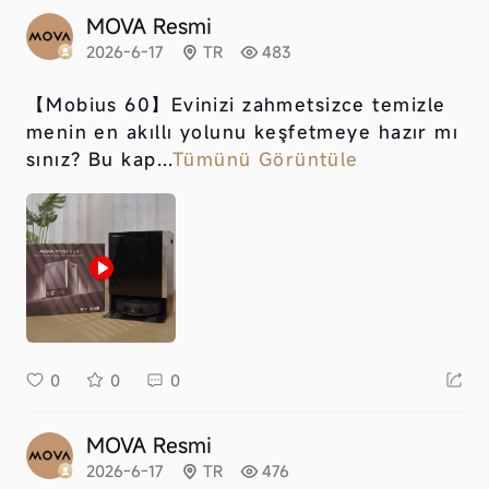
MOVA Resmi
2026-6-17
TR
483
【Mobius 60】
Evinizi zahmetsizce temizle
menin en akıllı yolunu keşfetmeye hazır mı
sınız? Bu kap...
Tümünü Görüntüle
0
0
0
MOVA Resmi
2026-6-17
TR
476