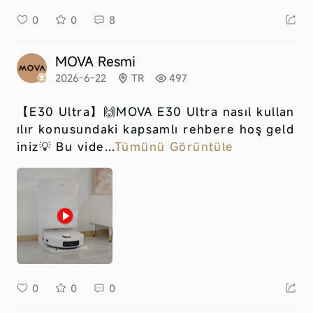
0
0
8
MOVA Resmi
2026-6-22
TR
497
【E30 Ultra】
🙌MOVA E30 Ultra nasıl kullan
ılır konusundaki kapsamlı rehbere hoş geld
iniz💡 Bu vide...
Tümünü Görüntüle
0
0
0