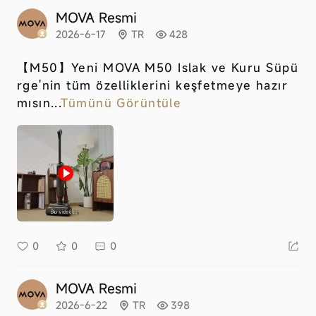
MOVA Resmi
2026-6-17
TR
428
【M50】
Yeni MOVA M50 Islak ve Kuru Süpü
rge'nin tüm özelliklerini keşfetmeye hazır
mısın...
Tümünü Görüntüle
0
0
0
MOVA Resmi
2026-6-22
TR
398