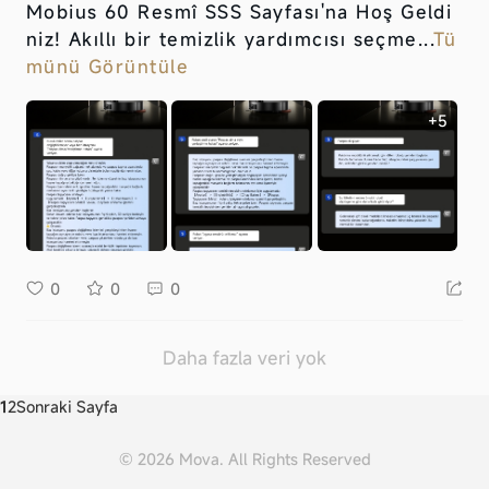
Mobius 60 Resmî SSS Sayfası'na Hoş Geldi
niz! Akıllı bir temizlik yardımcısı seçme...
Tü
münü Görüntüle
+5
0
0
0
Daha fazla veri yok
1
2
Sonraki Sayfa
© 2026 Mova. All Rights Reserved