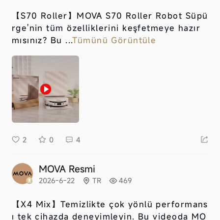
【S70 Roller】
MOVA S70 Roller Robot Süpü
rge'nin tüm özelliklerini keşfetmeye hazır
mısınız? Bu ...
Tümünü Görüntüle
2
0
4
MOVA Resmi
2026-6-22
TR
469
【X4 Mix】
Temizlikte çok yönlü performans
ı tek cihazda deneyimleyin. Bu videoda MO