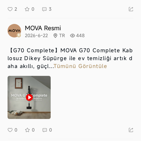
2
0
3
MOVA Resmi
2026-6-22
TR
448
【G70 Complete】
MOVA G70 Complete Kab
losuz Dikey Süpürge ile ev temizliği artık d
aha akıllı, güçl...
Tümünü Görüntüle
0
0
0