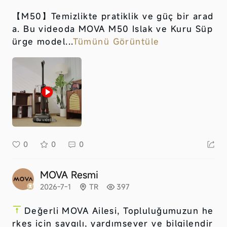
【M50】
Temizlikte pratiklik ve güç bir arad
a. Bu videoda MOVA M50 Islak ve Kuru Süp
ürge model...
Tümünü Görüntüle
0
0
0
MOVA Resmi
2026-7-1
TR
397
Değerli MOVA Ailesi, Topluluğumuzun he
rkes için saygılı, yardımsever ve bilgilendir