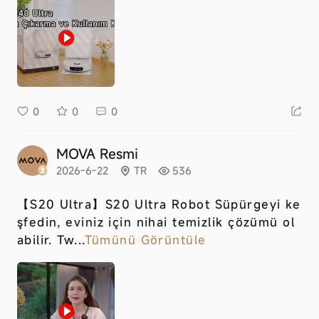
0
0
0
MOVA Resmi
2026-6-22
TR
536
【S20 Ultra】
S20 Ultra Robot Süpürgeyi ke
şfedin, eviniz için nihai temizlik çözümü ol
abilir. Tw...
Tümünü Görüntüle